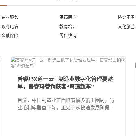
专业服务
医药医疗
协会组织
政府电信
教育培训
文化旅游
金融保险
零售快消
普睿玛X道一云 | 制造业数字化管理要趁
早，普睿玛营销获客“弯道超车”
目前，中国制造业正面临着僧多粥少困局，行
业毛利率垂直下降，正处于从快速发展阶段向
高品质发展转型的阵痛期。在这种环境和背景
下，传统制造业在营销获客和内外部业务 ...