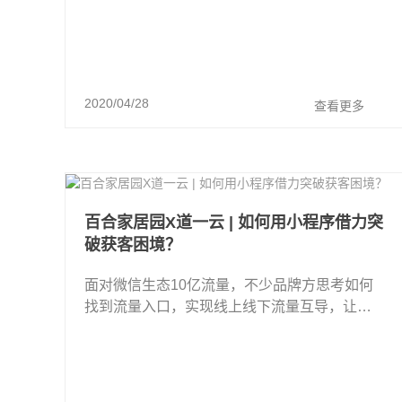
2020/04/28
查看更多
百合家居园X道一云 | 如何用小程序借力突
破获客困境？
面对微信生态10亿流量，不少品牌方思考如何
找到流量入口，实现线上线下流量互导，让流
量的价值变现。而作为传统家居建材行业的百
合家居园也看中这块大蛋糕，接入道一云 ...