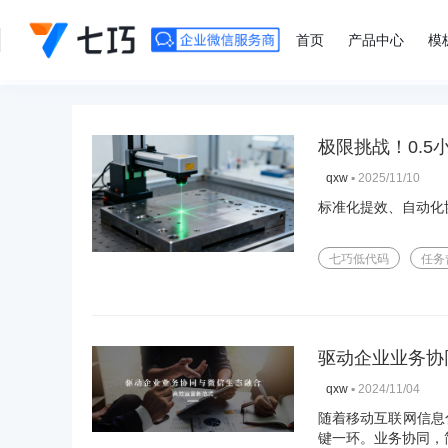
">
首页
产品中心
模
极限挑战！0.
▪
2025/11/10
qxw
标准化提效、自动化
七巧低代码
任务
驱动企业业务协
▪
2024/11/04
qxw
随着移动互联网信息
键一环。业务协同，简