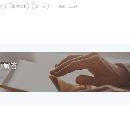
信
协同管理
道一云
阅读：1153