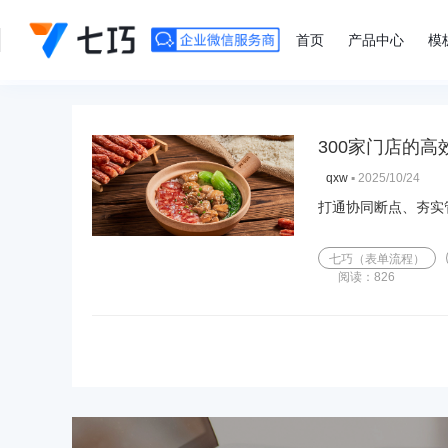
">
首页
产品中心
模
▪
2025/10/24
qxw
打通协同断点、夯实
七巧（表单流程）
阅读：826