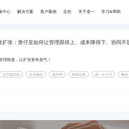
板中心
解决方案
客户案例
定价
关于道一
学习&帮助
管理根基，让扩张更有底气！
七巧低代码
企业微信
低代码
外部互联
道一云七巧
餐饮