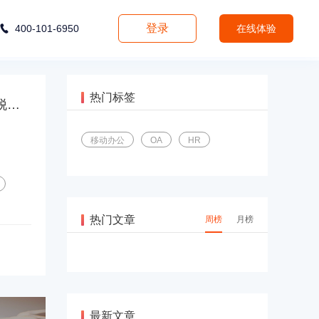
登录
400-101-6950
在线体验
热门标签
300家门店的高效扩张：煲仔皇如何让管理跟得上、成本降得下、协同不脱节？
移动办公
OA
HR
热门文章
周榜
月榜
最新文章