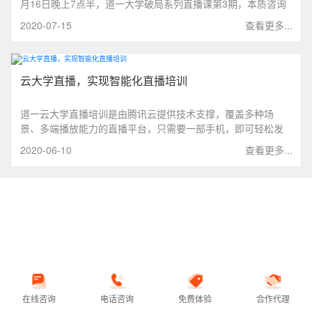
月16日晚上7点半，道一大学破局系列直播课第3期，本质咨询
联合创始人、高级OKR讲师张文海老师，将带我们走进OKR工
2020-07-15
查看更多...
作法的奇妙领域，解决OKR工作法的落地问题。
云大学直播，实现智能化直播培训
道一云大学直播培训是由腾讯云提供技术支撑，覆盖多种场
景、多端播放能力的直播平台，只需要一部手机，即可轻松发
起直播培训，学员通过手机或电脑边可在直播间进行互动学
2020-06-10
查看更多...
习，学习趣味性更强，投入度更佳，让前浪和后浪一起愉快玩
耍！帮助企业内部培训、文化活动落地更加高效有趣。
在线咨询
电话咨询
免费体验
合作代理