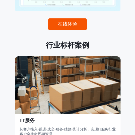
在线体验
行业标杆案例
IT服务
机
了不同
从客户接入-跟进-成交-服务-绩效-统计分析，实现IT服务行业
针对
客户全生命周期管理。
理。