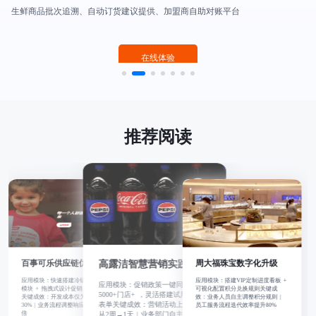
生鲜商品批次追溯、自动订货建议提供、加盟商自助对账平台
在线体验
推荐阅读
高露洁智慧营销实践
周大福珠宝数字化升级
百事可乐供应链优化
应用模块：促销政策一键同步
应用模块：快速搭建冷链异常预警
应用模块：搭建VIP定制进度看板 +
5000+门店+ ，灵活搭建试用装申领
模块 + 拖拽式设计促销员考核看板
可视化配置积分兑换规则关键成
表单关键成效：营销活动上线周期
关键成效：开发成本仅为传统方式
效：业务人员自主调整积分规则 |
从2周→1天 | 业务部门自主管理90%
30% | 业务流程调整响应速度提升5
营销流程
倍
员工服务流程迭代效率提升80%