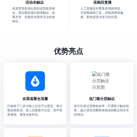
活动未触达
采购回复慢
批发零售私域社群的进货政策推
人工客服应对重复咨询效率低，
送、新品预告难以精准触达，批
无智能辅助工具，采购高峰易漏
量补货、优惠咨询需求无法快速
接，影响进货决策与信任度。
响应。
优势亮点
全渠道聚合流量
低门槛分层触达
打破线下门店与线上社交平台壁垒，将分
提升社群运营整体效率，打通客户触达链
散采购客流、线上流量集中沉淀，筑牢客
路，减少潜在消费群体因流程断点而丢失
群基础、避免无效转化。
的情况。