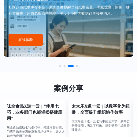
社区超市纸巾库存不足，系统企微提醒当前纸巾余量、满减优惠，附带一键
补货链接，超市老板点击就能下单，1 小时内收到订单接单消息。
在线体验
案例分享
味全食品X道一云 | “使用七
太太乐X道一云 | 以数字化为纽
巧，业务部门也能轻松搭建应
带，全面提升组织协作效率
用”
太太乐基于道一云七巧中的云大学、新闻公
告等应用，满足了行政、培训等多个场景管
味全食品借助七巧低代码，搭建库管日志、
理需求。
门店寻访表单系统及资质培训平台，让人人
都成为应用开发者。