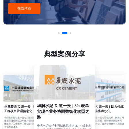
在线体验
典型案例分享
华润水泥 X 道一云 | 30+表单
华鼎装饰 X 道一云 | 赋能企业
广东荣钢 X 道一云 | 助力传统
实现全业务协同数智化转型之
工程项目管理信息化
制造业实现移动办公。
路
广东荣钢凭借道一云七巧低代码，解决了考
华鼎装饰借助道一云七巧搭建表单流程，实
勤难、项目跟踪滞后、费控报销繁琐等问
现项目流程的线上审批并进行数据关联，有
题，实现移动办公，提升管理效率与决策速
效提升了工作效率，推动部门协同，助力数
华润水泥依托七巧低代码搭建 30 + 线上表
度。
字化办公开展。