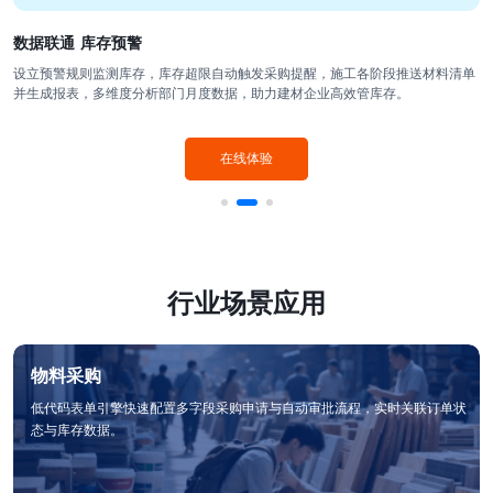
据联通 库存预警
政
立预警规则监测库存，库存超限自动触发采购提醒，施工各阶段推送材料清单
利
生成报表，多维度分析部门月度数据，助力建材企业高效管库存。
调
在线体验
行业场景应用
物料采购
低代码表单引擎快速配置多字段采购申请与自动审批流程，实时关联订单状
态与库存数据。