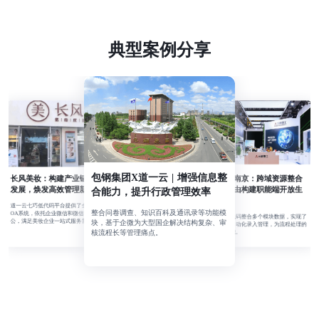
典型案例分享
包钢集团X道一云 | 增强信息整
长风美妆：构建产业链数智化
三菱动力南京：跨域资源整合
配置，自由构建职能端开放生
发展，焕发高效管理新业态
合能力，提升行政管理效率
态
道一云七巧低代码平台提供了全套人事管理
整合问卷调查、知识百科及通讯录等功能模
OA系统，依托企业微信和微信在线协同办
通过七巧低代码整合多个模块数据，实现了
公，满足美妆企业一站式服务需求。
块，基于企微为大型国企解决结构复杂、审
职能端数据自动化录入管理，为流程处理的
核流程长等管理痛点。
提效精准赋能。