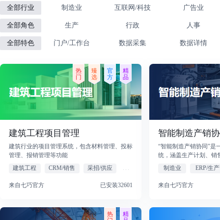
全部行业
制造业
互联网/科技
广告业
全部角色
生产
行政
人事
全部特色
门户/工作台
数据采集
数据详情
建筑工程项目管理
智能制造产销协
建筑行业的项目管理系统，包含材料管理、投标
“智能制造产销协同”是
管理、报销管理等功能
统，涵盖生产计划、销
管理、财务流程和基础
建筑工程
CRM/销售
采招/供应
...
制造业
ERP/生产
块，旨在帮助企业实现
程的高效管理、采购成
来自七巧官方
已安装32601
来自七巧官方