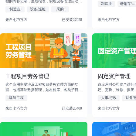
检的内容记录，生成报表，实现设备管理自动
制造业
进销存/仓库
化、规范化。
制造业
设备/巡检
采购
...
来自七巧官方
已安装27958
来自七巧官方
工程项目劳务管理
固定资产管理
这个应用主要涉及工程项目劳务管理方面的功
该应用对公司资产进行
能，包括基础数据管理，如材料库、各类子目
还、更换、维修、报废
库、劳务及专业分包商等信息的维护；甲方管理
建筑工程
人事/行政
财务/
部分，有甲方信息、合同管理以及产值上报、结
算等操作；项目管理中涵盖分包与租赁管
来自七巧官方
已安装26409
来自七巧官方