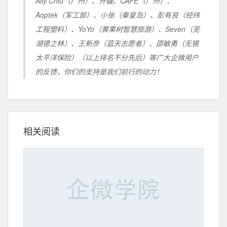
Ally Chiu（广州）、开疆、CAFE（广州）、
Aoptek（军工部）、小张（秦皇岛）、彭有良（经纬
工程塑料）、YoYo（黄果树智慧旅游）、Seven（芜
湖德之林）、王新彦（蓝天志愿者）、邵敏勇（无锡
太平洋保险）（以上排名不分先后）等广大企微用户
的反馈，你们的支持是我们前行的动力！
相关阅读