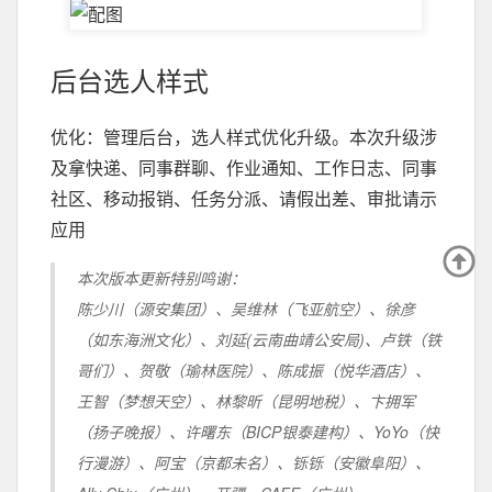
后台选人样式
优化：管理后台，选人样式优化升级。本次升级涉
及拿快递、同事群聊、作业通知、工作日志、同事
社区、移动报销、任务分派、请假出差、审批请示
应用
本次版本更新特别鸣谢：
陈少川（源安集团）、吴维林（飞亚航空）、徐彦
（如东海洲文化）、刘延(云南曲靖公安局)、卢铁（铁
哥们）、贺敬（瑜林医院）、陈成振（悦华酒店）、
王智（梦想天空）、林黎昕（昆明地税）、卞拥军
（扬子晚报）、许曙东（BICP银泰建构）、YoYo（快
行漫游）、阿宝（京都未名）、铄铄（安徽阜阳）、