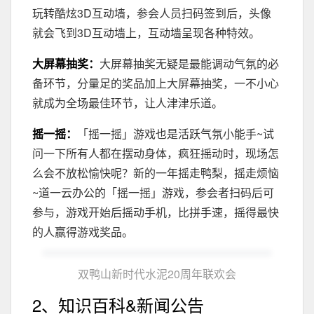
玩转酷炫3D互动墙，参会人员扫码签到后，头像
就会飞到3D互动墙上，互动墙呈现各种特效。
大屏幕抽奖：
大屏幕抽奖无疑是最能调动气氛的必
备环节，分量足的奖品加上大屏幕抽奖，一不小心
就成为全场最佳环节，让人津津乐道。
摇一摇：
「摇一摇」游戏也是活跃气氛小能手~试
问一下所有人都在摆动身体，疯狂摇动时，现场怎
么会不放松愉快呢？新的一年摇走鸭梨，摇走烦恼
~道一云办公的「摇一摇」游戏，参会者扫码后可
参与，游戏开始后摇动手机，比拼手速，摇得最快
的人赢得游戏奖品。
双鸭山新时代水泥20周年联欢会
2、知识百科&新闻公告