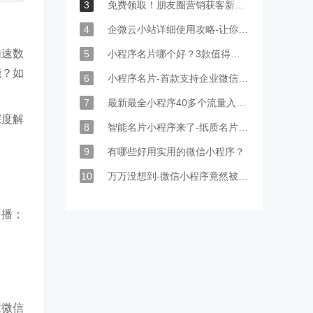
3
免费领取！朋友圈营销获客新工具全新上线
4
企微云小站详细使用攻略-让你的小站人气爆棚！
加速数
5
小程序名片哪个好？3款值得推荐的微信小程序名片！
能？如
6
小程序名片-首款支持企业微信与微信互通的社交拓客神器！
7
最新最全小程序40多个流量入口全解析
深度解
8
智能名片小程序来了-纸质名片还有存在的必要吗？
9
有哪些好用实用的微信小程序？
10
万万没想到-微信小程序竟然被我们玩了2年多！
开播；
业微信