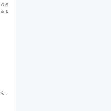
；通过
创新服
讨论，