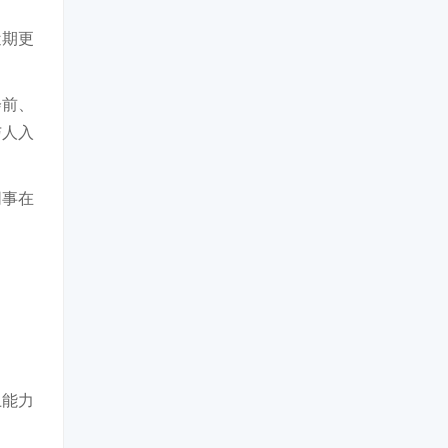
近期更
会前、
与人入
同事在
。
上能力