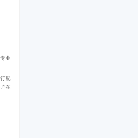
供专业
自行配
客户在