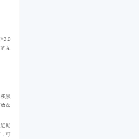
3.0
态的互
道积累
有效盘
在近期
T，可