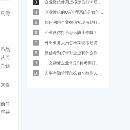
3
企业微信使用虚拟定位打卡后台会发现吗?企业微信打卡签到能破解吗？
4
企业微信的OA管理系统是做什么的？
，只需
5
如何利用企业微信实现考勤打卡管理？
6
企业微信打卡怎么防止作弊？看看其他企业是怎么做的
7
外出业务人员怎样实现考勤管理？
，虽然
8
微信考勤打卡对企业有什么作用和优势?
，从而
9
一文读懂企业常见5种考勤打卡方式
业白领
10
人事考勤管理怎么做？教你3个方法
们来看
外勤任
内容并