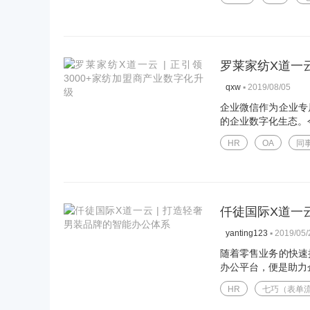
罗莱家纺X道一云
▪
2019/08/05
qxw
企业微信作为企业专
的企业数字化生态。今
HR
OA
同
仟徒国际X道一
▪
2019/05/
yanting123
随着零售业务的快速
办公平台，便是助力企
HR
七巧（表单