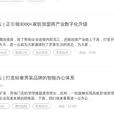
 | 正引领3000+家纺加盟商产业数字化升级
属连接器，除了帮助企业连接内部员工，还能连接产业链上下游，打造开
天，道一云就为大家邀请到了罗莱生活的张总，为大家 ...
事社区
新闻公告
知识百科
零售快消
阅读：3709
云 | 打造轻奢男装品牌的智能办公体系
20
扩张，异地门店的管理难题逐渐突出，此时，一款能够实现高效异地管理
业高速发展的助推器。下面，我们就来看看道一云办公 ...
流程）
费控报销
零售快消
阅读：12397