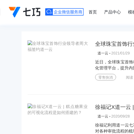
">
首页
产品中心
模
全球珠宝首饰行
▪
2021/01/29
道一云
近日，全球珠宝首饰
化管理平台，提升内
零售快消
阅读
徐福记X道一云
▪
2020/09/28
道一云
徐福记利用道一云七
对各种审批流程的梳理