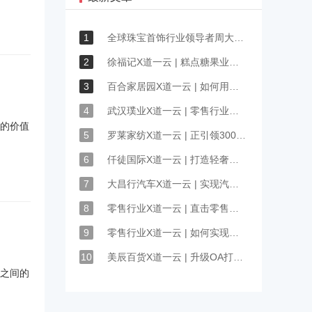
1
全球珠宝首饰行业领导者周大福签约道一云
2
徐福记X道一云 | 糕点糖果业的可视化流程是如何搭建的？
3
百合家居园X道一云 | 如何用小程序借力突破获客困境？
4
武汉璞业X道一云 | 零售行业渠道信息化管理流程
量的价值
5
罗莱家纺X道一云 | 正引领3000+家纺加盟商产业数字化升级
6
仟徒国际X道一云 | 打造轻奢男装品牌的智能办公体系
7
大昌行汽车X道一云 | 实现汽车销售模式的革新
8
零售行业X道一云 | 直击零售店业务全球化的痛点
9
零售行业X道一云 | 如何实现高效管理300+家连锁门店？
10
美辰百货X道一云 | 升级OA打造智慧零售新标杆
人之间的