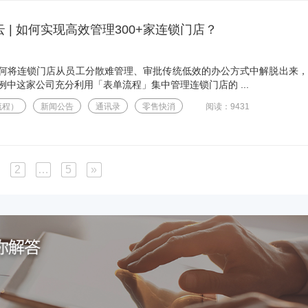
 | 如何实现高效管理300+家连锁门店？
何将连锁门店从员工分散难管理、审批传统低效的办公方式中解脱出来，
中这家公司充分利用「表单流程」集中管理连锁门店的 ...
流程）
新闻公告
通讯录
零售快消
阅读：9431
2
…
5
»