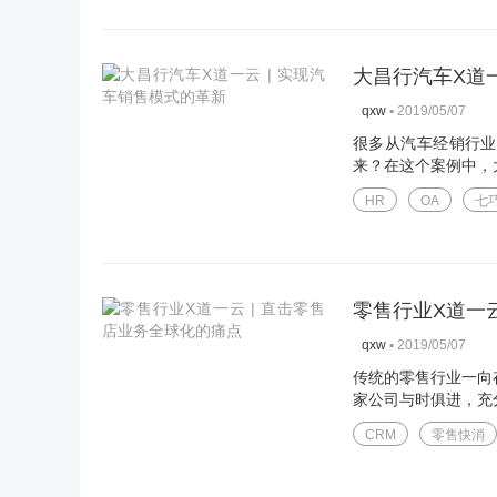
大昌行汽车X道一
▪
2019/05/07
qxw
很多从汽车经销行业
来？在这个案例中，大
HR
OA
七
零售行业X道一云
▪
2019/05/07
qxw
传统的零售行业一向存
家公司与时俱进，充分
CRM
零售快消