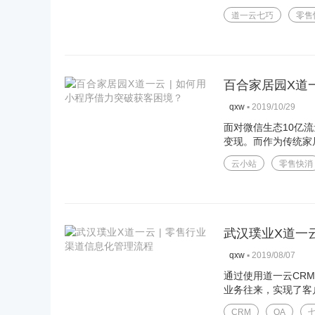
道一云七巧
零售
百合家居园X道
▪
2019/10/29
qxw
面对微信生态10亿
变现。而作为传统家居
云小站
零售快消
武汉璞业X道一云
▪
2019/08/07
qxw
通过使用道一云CR
业务往来，实现了客户
CRM
OA