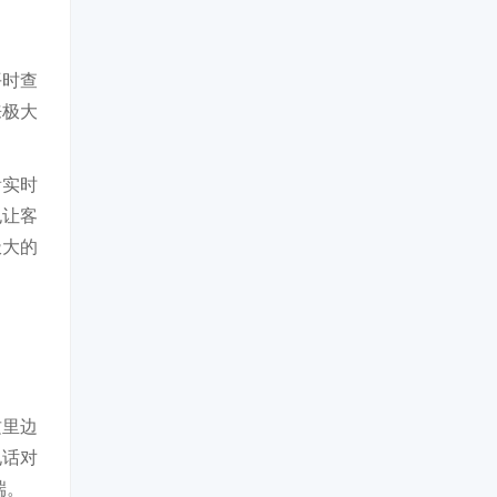
平时查
来极大
看实时
也让客
极大的
这里边
电话对
端。