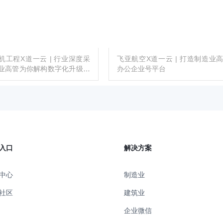
机工程X道一云 | 行业深度采
飞亚航空X道一云 | 打造制造业
业高管为你解构数字化升级规
办公企业号平台
地
入口
解决方案
中心
制造业
社区
建筑业
企业微信