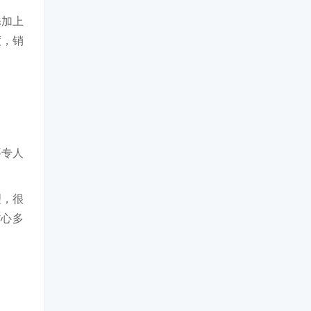
添加上
度，销
要专人
理，很
省心多