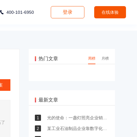
登录
400-101-6950
在线体验
热门文章
周榜
月榜
案
最新文章
1
光的使命：一盏灯照亮企业销售增长新赛道
高了
2
某工业石油制品企业靠数字化突围，千万级业务不再“卡壳”