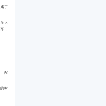
月跑了
用车人
派车，
改、配
递的时