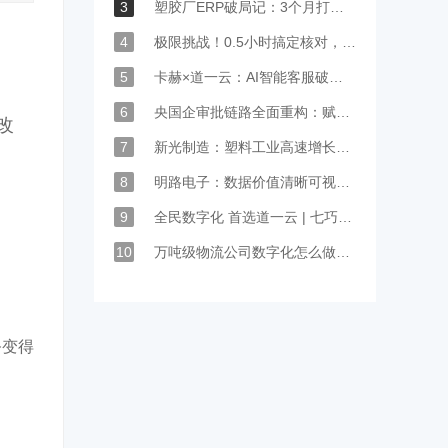
3
塑胶厂ERP破局记：3个月打通20+协同断点，准时交付率提升至86%
4
极限挑战！0.5小时搞定核对，七巧助力汽车模具企业实时协同保交付
5
卡赫×道一云：AI智能客服破解清洁巨头全球服务痛点，实现效率与体验双升级
6
央国企审批链路全面重构：赋能高质量发展纵深推进
改
7
新光制造：塑料工业高速增长，七巧低代码促活焕新
8
明路电子：数据价值清晰可视，业务系统互联互通
9
全民数字化 首选道一云 | 七巧低代码携手某大型国企开展低代码运营实践记录
10
万吨级物流公司数字化怎么做？看看道一云5年老用户威都物流的实践分享
务变得