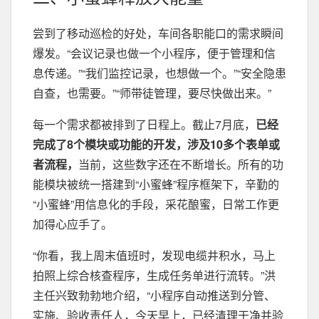
尝到了移动巡检的好处，车间各职能口的需求瞬间
爆发。“会议记录也做一个小程序，便于管理和信
息传递。”“我们监控记录，也想做一个。”“安全隐患
自查，也需要。”“师带徒管理，要尽快做出来。”
每一个需求都被排到了日程上。截止7月底，
已经
完成了8个模块或功能的开发，涉及10多个表单或
者流程，
当前，这些数字还在不断增长。所有的功
能模块被统一搭建到“小蜜蜂”程序框架下，辛勤的
“小蜜蜂”用信息化的手段，采花酿蜜，日常工作更
加得心应手了。
“你看，我上周末值班时，发现电缆井积水，马上
拍照上综合核查程序，生成任务单进行流转。”洪
主任兴致勃勃地介绍，“小程序自动推送到分管、
实施、验收责任人，今天早上，已经清理干净并验