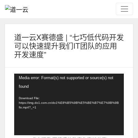
道一云X赛德盛 | “七巧低代码开发
可以快速提升我们IT团队的应用
开发速度”
Video
Media error: Format(s) not supported or source(s) not
Player
found
Download File:
https://img.do1.com.cn/do1%E8%B5%9B%E5%BE%B7%E7%9B%9B
fix.mp4?_=1