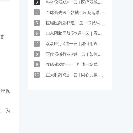
3
科林仪器X道一云 | 医疗器械行业数字化培训最佳实践（附专访视频）
4
全球领先医疗器械供应商迈瑞医疗签约道一云
5
恒瑞医药选择道一云，低代码搭建销售业务管理系统
6
山东阿胶国胶堂X道一云 | 看医药制造业数字化升级的新模式
道
7
欧欧医疗X道一云 | 如何用直播互动课堂，解决异地培训难题？
8
医疗器械行业X道一云 | 如何用小站突破线下拓客瓶颈？
9
赛德盛X道一云 | 打造一站式医务人员服务平台
10
正大制药X道一云 | 同心共赢·文化先行，记制药业的智慧云文化
医疗保
献。为