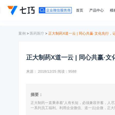
">
首页
产品中心
模
案例
>
医药医疗
>
正大制药X道一云 | 同心共赢·文化先行
正大制药X道一云 | 同心共赢·
来源：
2018/12/25
阅读：9588
摘要：
正大制药一直秉承着“人有长短，必须兼容并蓄，人尽
一系列员工福利。利用企业微信、道一云|企微，正