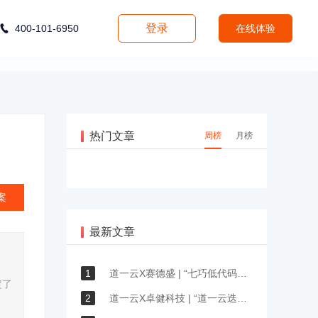
登录
400-101-6950
在线体验
热门文章
周榜
月榜
案
最新文章
1
道一云X赛德盛 | “七巧低代码开发可以快速提升我们IT团队的应用开发速度”
定了
2
道一云X卓健科技 | “道一云迭代升级很快，总是能够及时响应我们的需求”