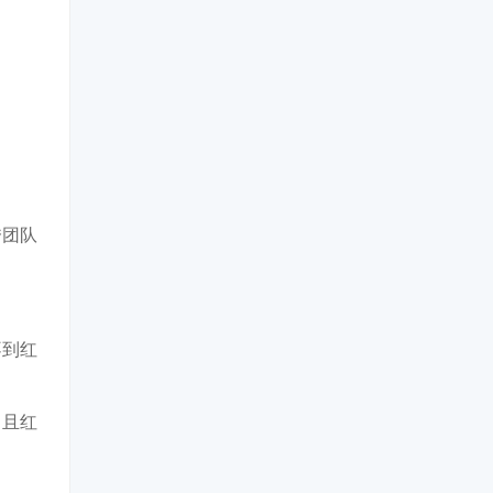
秀团队
不到红
，且红