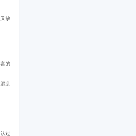
琐又缺
丰富的
程混乱
确认过