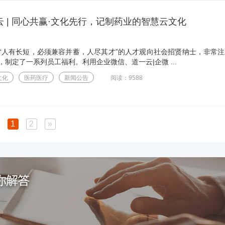
 | 同心共赢·文化先行，记制药业的智慧云文化
“人有长短，必须兼容并蓄，人尽其才”的人才观向社会招贤纳士，非常
制定了一系列员工福利。利用企业微信、道一云|企微 ...
文化
医药医疗
新闻公告
阅读：9588
1
2
»