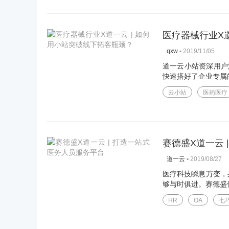
医疗器械行业X
▪
2019/11/05
qxw
道一云小站资深用户
快速搭好了企业专属的
云小站
医药医疗
赛德盛X道一云 
▪
2019/08/27
道一云
医疗科技瞬息万变，
够与时俱进。赛德盛借
HR
OA
七