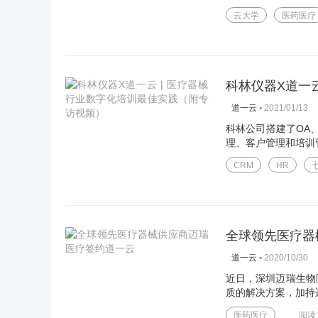
云大学
医药医疗
科林仪器X道一
▪
2021/01/13
道一云
科林公司搭建了OA
理、客户管理和培训
CRM
HR
全球领先医疗器
▪
2020/10/30
道一云
近日，深圳迈瑞生物
质的解决方案，加持迈
医药医疗
阅读