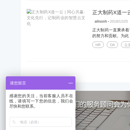
正大制药X道一云
▪
2018/12/25
allisonh
正大制药一直秉承着
的努力和贡献。为此，
HR
OA
云
请您留言
感谢您的关注，当前客服人员不在
线，请填写一下您的信息，我们会
尽快和您联系。