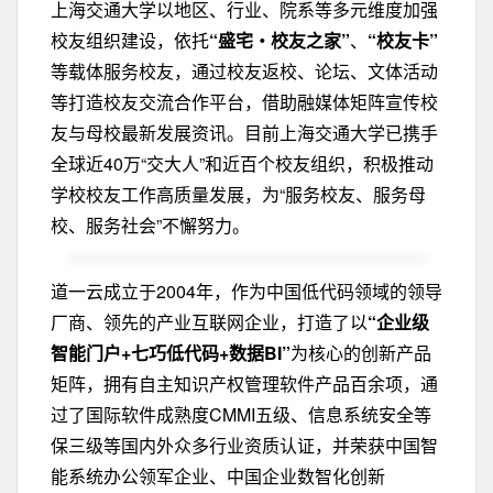
上海交通大学以地区、行业、院系等多元维度加强
校友组织建设，依托
“盛宅・校友之家”
、
“校友卡”
等载体服务校友，通过校友返校、论坛、文体活动
等打造校友交流合作平台，借助融媒体矩阵宣传校
友与母校最新发展资讯。目前上海交通大学已携手
全球近40万“交大人”和近百个校友组织，积极推动
学校校友工作高质量发展，为“服务校友、服务母
校、服务社会”不懈努力。
道一云成立于2004年，作为中国低代码领域的领导
厂商、领先的产业互联网企业，打造了以
“企业级
智能门户+七巧低代码+数据BI”
为核心的创新产品
矩阵，拥有自主知识产权管理软件产品百余项，通
过了国际软件成熟度CMMI五级、信息系统安全等
保三级等国内外众多行业资质认证，并荣获中国智
能系统办公领军企业、中国企业数智化创新