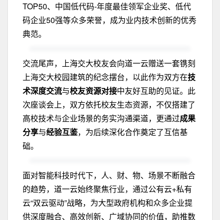
TOP50、中国低代码-年度最佳领军企业奖、低代
码企业50强等众多荣誉，成为业内技术创新的优秀
典范。
交流尾声，上海交大校友会向道一云赠送一套镌刻
上海交大校园建筑的纪念摆台，以此作为双方在
技
术深度交流
与
校友资源对接
中友好互助的见证。此
次座谈会上，双方依托校友生态资源，不仅搭建了
高校技术与企业场景的务实沟通渠道，更通过
成果
分享
与
经验互鉴
，为后续深化合作奠定了互信基
础。
面对智能科技时代下，人、财、物、场景不断融合
的趋势，道一云始终聚焦行业，通过公有云+私有
云“双云驱动”战略，为大型政府机构和众多企业提
供深度融合、高效创新、广域协同的价值，助推数