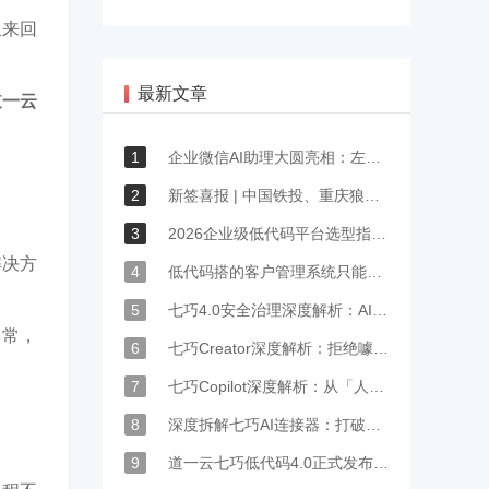
里来回
最新文章
道一云
1
企业微信AI助理大圆亮相：左滑一下，召唤工作流里的业务
2
新签喜报 | 中国铁投、重庆狼卜、中顺洁柔等众多企业签约道一云
3
2026企业级低代码平台选型指南：企业微信生态内怎么选？看这4个标准就够了
解决方
4
低代码搭的客户管理系统只能记账？七巧4.0一招解决90%的办公痛点
5
七巧4.0安全治理深度解析：AI时代，筑牢企业数字化的稳定基石
异常，
6
七巧Creator深度解析：拒绝噱头式生成，AI贯通低代码开发全生命周期
7
七巧Copilot深度解析：从「人找功能」到「系统找人」，焕新企业级软件交互范式
8
深度拆解七巧AI连接器：打破协同与业务壁垒，重构企业级业务全链路自动化
9
道一云七巧低代码4.0正式发布：企业微信AI原生加持，定义企业数字化新效率