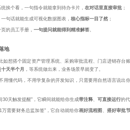
系统挨个看，一句指令就能拿到待办卡片，
在对话里直接审批
；
，一句话就能生成可视化数据图表，
核心指标一目了然
；
十页的员工手册，
一句提问就能得到精准解答
。
落地
比如想搭个固定资产管理系统、采购审批流程、门店进销存台
是十天半个月
，等系统做出来，业务场景早就变了。
不用懂代码，不用学复杂的开发知识，只需要用自然语言说出
前30天触发提醒”，它瞬间就能给你生成
带注释
、
可直接运行
的代
1万需要财务总监加签”，它自动就给你
画好流程图
、
搭好审批