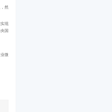
义，然
能实现
的央国
企业微