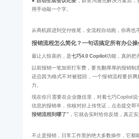
● 自动生成会议纪要
，群里沟通完解决方案后，
用手动敲一个字。
从商机跟进到交付收尾，全流程自动跑，你再也不
报销流程怎么简化？
一句话搞定所有办公操
最让人惊喜的，是
七巧4.0 Copilot
功能，真的把
以前报销一笔加班打车费，要先翻厚厚的报销制度
还总因为格式不对被驳回，一个报销流程要折腾
力。
现在你只需要在企业微信里，对着七巧Copilot
信息的报销单，你核对好上传凭证，点击提交即
报销流程到哪了”
，它就会实时给你反馈，真正实
不止是报销，日常工作里的绝大多数操作，它都