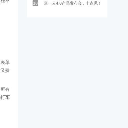
全程不
10
道一云4.0产品发布会，十点见！
天表单
时又费
好所有
的打车