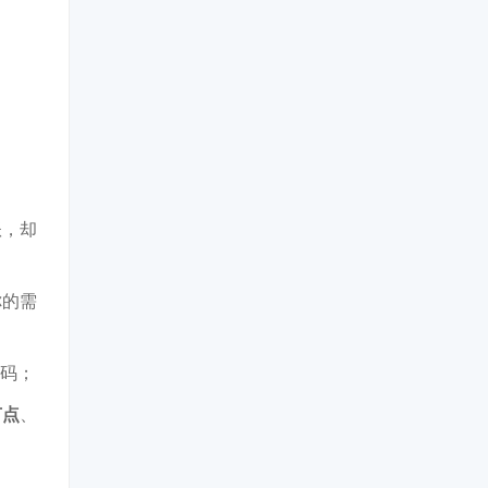
账，却
你的需
码；
节点
、