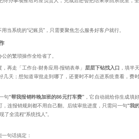
把待办事项推给对应负责人，完成后还会把结果录回系统里，
用当系统的“记账员”，只需要聚焦怎么服务好客户就行。
作
办公的繁琐操作全给省了。
，再走「工作台-财务应用-报销表单」
层层下钻找入口
，填半
好几天；想知道审批走到哪了，还要时不时点进系统查看，费
说一句
“帮我报销昨晚加班的86元打车费”
，它自动就给你生成填
可，连报销规则都不用自己翻。后续审批进度，只需问一句
“我
现了全流程“系统找人”。
能一句话搞定：