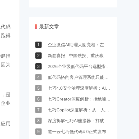
最新文章
低代码
要跑得
1
企业微信AI助理大圆亮相：左滑一下，召唤工作流里的业务
2
新签喜报 | 中国铁投、重庆狼卜、中顺洁柔等众多企业签约道一云
关键
指
曾因为
3
2026企业级低代码平台选型指南：企业微信生态内怎么选？看这4个标准就够了
4
低代码搭的客户管理系统只能记账？七巧4.0一招解决90%的办公痛点
5
七巧4.0安全治理深度解析：AI时代，筑牢企业数字化的稳定基石
标，是
6
七巧Creator深度解析：拒绝噱头式生成，AI贯通低代码开发全生命周期
为企业
7
七巧Copilot深度解析：从「人找功能」到「系统找人」，焕新企业级软件交互范式
8
深度拆解七巧AI连接器：打破协同与业务壁垒，重构企业级业务全链路自动化
级应用
9
道一云七巧低代码4.0正式发布：企业微信AI原生加持，定义企业数字化新效率