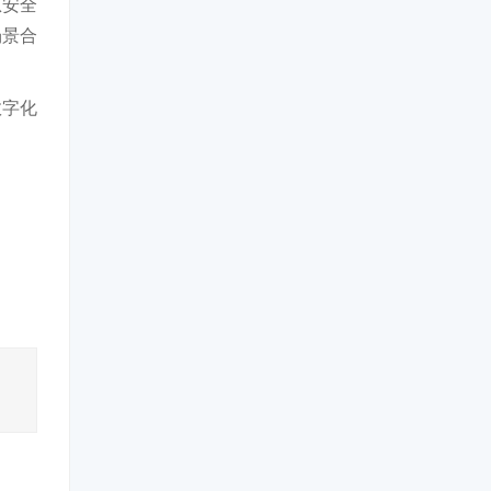
息安全
场景合
数字化