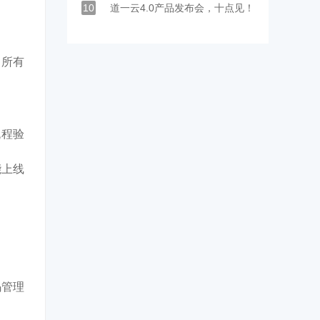
10
道一云4.0产品发布会，十点见！
是所有
流程验
能上线
。
码管理