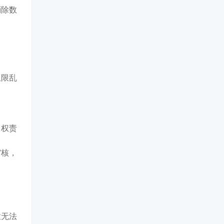
消除
数
权限乱
，权责
审核，
业无法