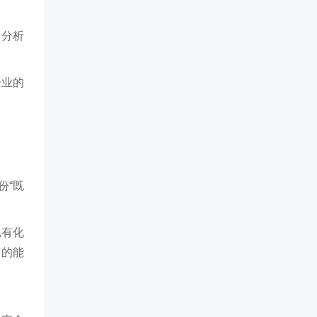
、分析
企业的
份“既
私有化
有的能