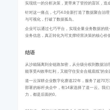
实现
统一的分析决策，更带来了管控的盲区，
造
针对这一痛点，七巧4.0全新打造了
数据聚合治理
与可视化，打破了数据孤岛。
企业可以通过七巧平台，实现全量业务
数据
的统
业务
信息
，真正转化为可支撑经营决策的核心价
结语
从沙箱隔离到全链路加密，从分级分权到数据治理
能享受AI效率红利，又能守住安全合规底线”的
全
道一云深耕企业数字化赛道22年，服务了超70
部署的标杆央企中，有14家选择了道一云。我
力，都是后面的0。