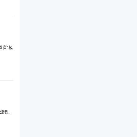
双盲”模
流程。