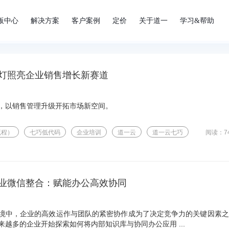
板中心
解决方案
客户案例
定价
关于道一
学习&帮助
灯照亮企业销售增长新赛道
，以销售管理升级开拓市场新空间。
流程）
七巧低代码
企业培训
道一云
道一云七巧
阅读：7
业微信整合：赋能办公高效协同
境中，企业的高效运作与团队的紧密协作成为了决定竞争力的关键因素之
越多的企业开始探索如何将内部知识库与协同办公应用 ...