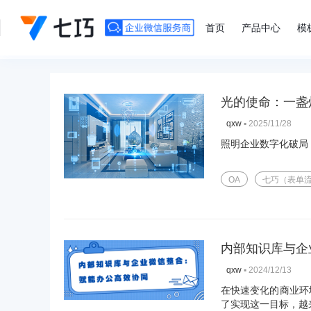
">
首页
产品中心
模
光的使命：一盏
▪
2025/11/28
qxw
照明企业数字化破局
OA
七巧（表单
内部知识库与企
▪
2024/12/13
qxw
在快速变化的商业环
了实现这一目标，越来