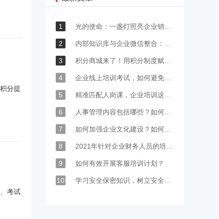
1
光的使命：一盏灯照亮企业销售增长新赛道
2
内部知识库与企业微信整合：赋能办公高效协同
3
积分商城来了！用积分制度赋能企业培训考核与文化建设
4
企业线上培训考试，如何避免员工敷衍了事？
积分提
5
精准匹配人岗课，企业培训这么做
6
人事管理内容包括哪些？如何有效进行人事管理工作？
7
如何加强企业文化建设？如何增强企业凝聚力？
8
2021年针对企业财务人员的培训计划及方案，点击收藏~
9
如何有效开展客服培训计划？
10
学习安全保密知识，树立安全保密意识
、考试