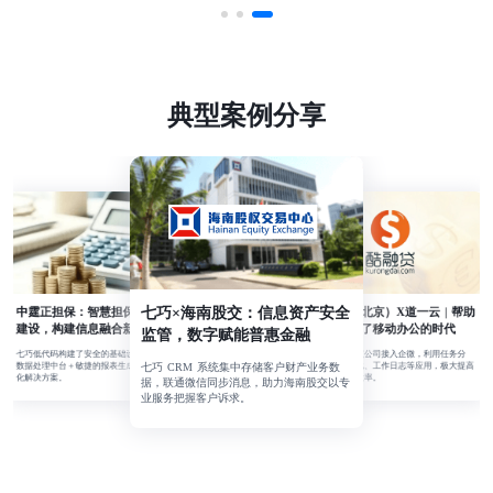
典型案例分享
七巧×海南股交：信息资产安全
中霆正担保：智慧担保数字化
酷融网（北京）X道一云 | 帮助
企业走上了移动办公的时代
建设，构建信息融合新生态
监管，数字赋能普惠金融
道一云助力该公司接入企微，利用任务分
七巧低代码构建了安全的基础设施＋强大的
配、流程审批、工作日志等应用，极大提高
数据处理中台＋敏捷的报表生成全链路数字
七巧 CRM 系统集中存储客户财产业务数
了公司办公效率。
化解决方案。
据，联通微信同步消息，助力海南股交以专
业服务把握客户诉求。