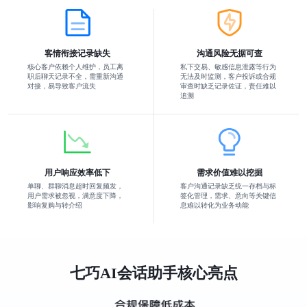
客情衔接记录缺失
沟通风险无据可查
核心客户依赖个人维护，员工离
私下交易、敏感信息泄露等行为
职后聊天记录不全，需重新沟通
无法及时监测，客户投诉或合规
对接，易导致客户流失
审查时缺乏记录佐证，责任难以
追溯
用户响应效率低下
需求价值难以挖掘
单聊、群聊消息超时回复频发，
客户沟通记录缺乏统一存档与标
用户需求被忽视，满意度下降，
签化管理，需求、意向等关键信
影响复购与转介绍
息难以转化为业务动能
七巧AI会话助手核心亮点