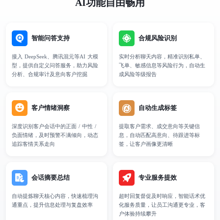
AI功能自由畅用
智能问答支持
合规风险识别
接入 DeepSeek、腾讯混元等AI 大模
实时分析聊天内容，精准识别私单、
型，提供自定义问答服务，助力风险
飞单、敏感信息等风险行为，自动生
分析、合规审计及意向客户挖掘
成风险等级报告
客户情绪洞察
自动生成标签
深度识别客户会话中的正面 / 中性 /
提取客户需求、成交意向等关键信
负面情绪，及时预警不满倾向，动态
息，自动匹配高意向、待跟进等标
追踪客情关系走向
签，让客户画像更清晰
会话摘要总结
专业服务提效
自动提炼聊天核心内容，快速梳理沟
超时回复督促及时响应，智能话术优
通重点，提升信息处理与复盘效率
化服务质量，让员工沟通更专业，客
户体验持续攀升