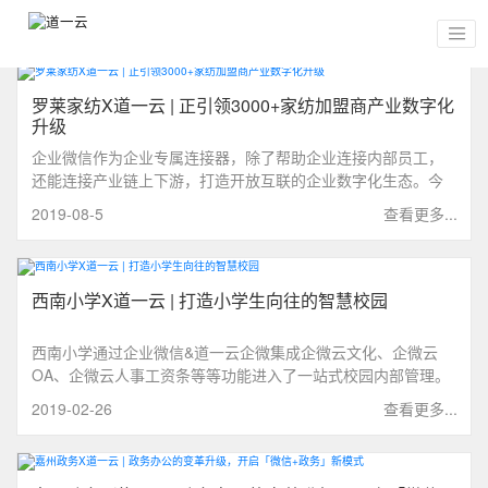
罗莱家纺X道一云 | 正引领3000+家纺加盟商产业数字化
升级
企业微信作为企业专属连接器，除了帮助企业连接内部员工，
还能连接产业链上下游，打造开放互联的企业数字化生态。今
天，道一云就为大家邀请到了罗莱生活的张总，为大家分享他
2019-08-5
查看更多...
是如何通过企业微信实现高效的内部沟通以及加盟商的统一管
理。
西南小学X道一云 | 打造小学生向往的智慧校园
西南小学通过企业微信&道一云企微集成企微云文化、企微云
OA、企微云人事工资条等等功能进入了一站式校园内部管理。
为学校的教学、管理和生活提供了更加便利的条件，摆脱空间
2019-02-26
查看更多...
的束缚，不再局限于办公室或固定地点的管理和生活。