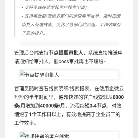
▪ 支持多端在线发起客户线索申请；
▪ 支持事业部/营运多部门同步查看审批单，及时提醒
审批人处理线索，简化了各部门的流程，工作效率有
了质的提升。
管理后台端支持
节点提醒审批人
，系统直接推送申
请通知给审批人，催boss审批再也不尴尬~
管理员随时查看线索明细/线索报表。在使用企微云
短短的半年时间里，德邦快递的客户线索就从
6000
条/月
增加到
40000条/月
，流程缩短
3-4节点
，时效
缩短了
1个工作日
以上，有效地提高了企业员工的
工作效率。