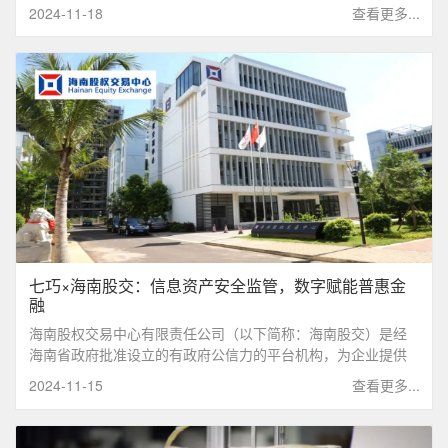
础设施建设、房地产开发等领域得到了广泛应用。集团作为水
2024-11-18
查看更多...
泥制造龙头企业，拥有多条大型生产线，采用现代化生产设备
和工艺流程，致力于提供高质量产品，其水泥制品远销全球各
地。
七巧×海南股交：信息资产安全监管，数字赋能普惠金
融
海南股权交易中心有限责任公司（以下简称：海南股交）是经
海南省政府批准设立的有政府公信力的平台机构，为企业提供
股权、债权和其他权益类资产的登记、托管、挂牌、转让和融
2024-11-15
查看更多...
资服务，对挂牌企业进行培育、辅导和规范，并通过金融创
新，为挂牌企业提供财务咨询和多样化的金融服务。