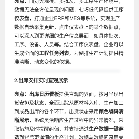
亮点：
面对大规模、多批次、多工序生产环境中，
数据无法全方位呈现的问题，七巧低代码提供
工序
仪表盘
，打通企业ERP和MES等系统，实现生产
数据自动采集更新，点击仪表盘上的某个数据点，
可以深入到更详细的生产信息层面，如具体批次、
工序、设备、人员等。结合工序仪表盘，企业可以
生成全面的
工程任务列表
，为倒排生产计划提供精
准清晰、动态变化的依据。
2.出库安排实时直观展示
亮点：
出库日历看板
提供直观的界面，按月呈现出
货安排及状态，全面追踪从原材料入库、生产加工
到成品出库的各个环节，出货状态采用
颜色编码清
晰展示
，系统灵活响应生产过程中的异常情况，采
取措施及时提醒纠偏，并支持通过
生产数据一键穿
透
到背后更详细的生产计划，数据与数据间深层关