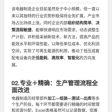
该电器制造企业目前虽然处于中小规模，但一直以
来以其独特的行业优势积极保持业务扩展，产业市
场占比持续上涨。同时企业内部
组织结构简单
、
决
策流程敏捷
，能够快速响应市场需求，动态调整生
产计划，并积极采纳新技术、新方法，提高产品的
能效水平和环保性能，以降低单位成本、优化利润
空间，实现了可再生能源的利用，推动了低压成套
配电设备向更
低能耗
、
高效率
、
智能化
的方向发
展。
0
2.
专业＋精确：生产管理流程全
面改进
电器制造历经零部件
加工—组装—测试—出库
等多
个生产阶段，每个环节都需要进行精确的时间管理
和资源分配，Excel表格虽然可以记录数据，但难