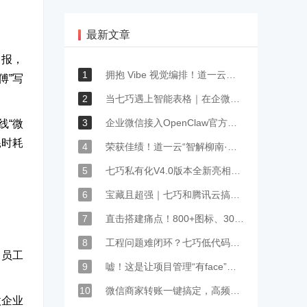
最新文章
日报，
1
拥抱 Vibe 视觉编排！道一云七巧 AI 原生低代码，让企业数字化落地更简单
傅”写
2
当七巧遇上智能表格｜在企微里，轻松搭建属于你的业务智能体
3
企业微信接入OpenClaw官方指引
线“微
耗时耗
4
荣获佳绩！道一云“智解柳南·诉求速达”项目亮相2025年AI+社会工作创新应用大赛
5
七巧私有化V4.0版本全新亮相！AI+聚合表双核驱动，11大功能优化提效
6
宝藏且超强｜七巧和腾讯云搞了个大事情！
7
直击搭建痛点！800+图标、30+分类，七巧表单&页面设计再提速
8
工程问题难闭环？七巧低代码智能配置，隐患整改一步到位！
、员工
9
嘘！这是让项目管理“有face”的秘籍，一般人我不告诉TA
10
微信商家转账一键搞定，高频小额补贴自动到账
微企业