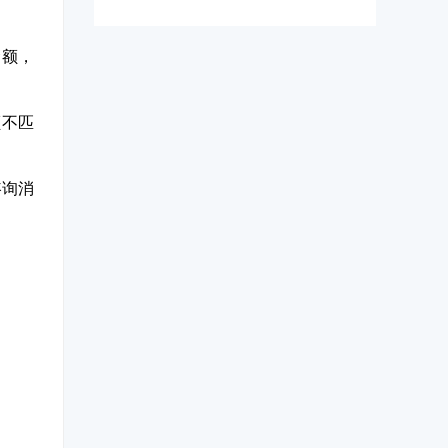
金额，
额不匹
咨询消