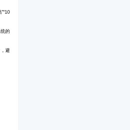
“10
系统的
发，避