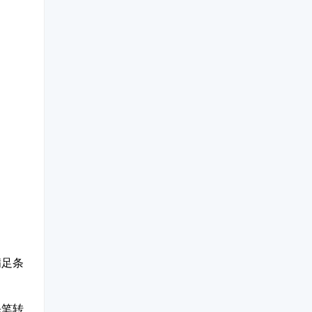
满足条
每笔转