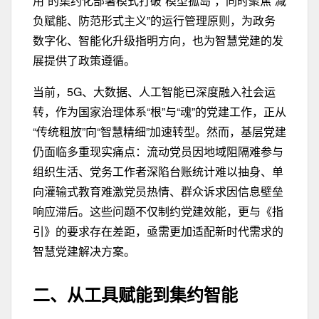
用”的集约化部署模式打破“模型孤岛”，同时聚焦“减
负赋能、防范形式主义”的运行管理原则，为政务
数字化、智能化
升级
指明方向，也为智慧党建的发
展提供了政策遵循。
当前，5G、大数据、人工智能已深度融入社会运
转，作为国家治理体系“根”与“魂”的党建工作，正从
“传统粗放”向“智慧精细”加速转型。然而，基层党建
仍面临多重现实痛点：流动党员因地域阻隔难参与
组织生活、党务工作者深陷台账统计难以抽身、单
向灌输式教育难激党员热情、群众诉求因信息壁垒
响应滞后。这些问题不仅制约党建效能，更与《指
引》的要求存在差距，亟需更加适配新时代需求的
智慧党建解决方案。
二、从工具赋能到
集约智能