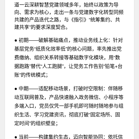
道一云深耕智慧党建领域多年，始终以政策为导
向、需求为核心，走出一条与党建数字化转型同频
共建的产品迭代之路，与《指引》“统筹集约、共
建共享”的要求深度契合。
● 初期——破解基础痛点，推动业务线上化：针对
基层党务“纸质化效率低”的核心问题，率先推出党
费缴纳、组织关系转接等基础数字化模块，用“数
据跑路”替代“人工跑腿”，让党务工作告别“铅笔+台
账”的传统模式；
● 中期——适配移动场景，打破时空限制：伴随移
动互联网普及，产品快速融入政务微信、小程序等
多端入口，党员仅凭一部手机即可随时随
地参与组
织生活、学习党建资讯
，彻底打破“固定场所、固
定时间”的组织壁垒；
● 当前——构建集约生态，迈向智能协同：依托信