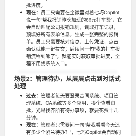
批进度。
现在
：
员工只需要在企微里对着七巧Copilot
说一句“帮我报销昨晚加班的86元打车费”，它
会自动匹配公司报销规则，调取打车记录，
预填好所有表单信息，生成一张完整的报销
单。员工只需要核对信息、上传凭证，点击
确认就能一键提交；后续问一句“我的打车报
销流程到哪了”，就能实时获取审批进度，全
程不用找系统入口。
场景2：管理待办，从层层点击到对话式
处理
过去
：
管理者每天要登录合同系统、项目管
理系统、OA系统等多个应用，挨个查看审
批，光是找齐所有待办事项，就要花费十几
分钟。
现在
：
管理者只需要问一句“帮我看看今天还
有多少个紧急待办？”，七巧Copilot会自动同