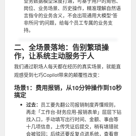
业务数据模型深度打通，可基于用户的角色、
岗位、业务场景、历史操作，精准理解自然语
言指令的业务含义，不会出现通用大模型“答
非所问”的问题，给每个员工专属的业务支
持。
二、全场景落地：告别繁琐操
作，让系统主动服务于人
我们
通过
职场人每天都在经历的真实场景，就能直
观感受到七巧Copilot带来的颠覆性改变：
场景1：费用报销，从10分钟操作到10秒
搞定
过去
：
员工要先翻公司报销制度弄懂规则，
再走「工作台-财务应用-报销表单」层层下钻
找入口，手动填写出行时间、金额、事由等
十几项信息，上传凭证后提交，稍有填错就
会被驳回；后续还要反复点进系统，查看审