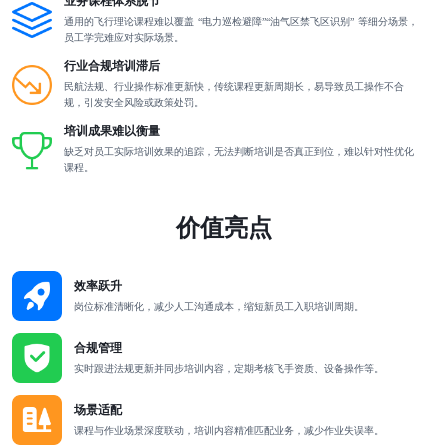
业务课程体系脱节
通用的飞行理论课程难以覆盖 “电力巡检避障”“油气区禁飞区识别” 等细分场景，
员工学完难应对实际场景。
行业合规培训滞后
民航法规、行业操作标准更新快，传统课程更新周期长，易导致员工操作不合
规，引发安全风险或政策处罚。
培训成果难以衡量
缺乏对员工实际培训效果的追踪，无法判断培训是否真正到位，难以针对性优化
课程。
价值亮点
效率跃升
岗位标准清晰化，减少人工沟通成本，缩短新员工入职培训周期。
合规管理
实时跟进法规更新并同步培训内容，定期考核飞手资质、设备操作等。
场景适配
课程与作业场景深度联动，培训内容精准匹配业务，减少作业失误率。