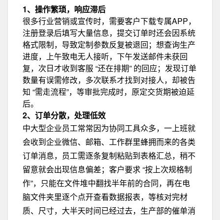
1、操作繁琐，响应滞后
很多行业营销或宣传时，需要客户下载专属APP，
注册登录后填写大量信息，提交订单时还会因系统
格式限制，导致定制参数反复被退回；想查询生产
进度，上午致电无人接听，下午发送邮件未获回
复，次日才收到客服 “还在排期” 的回应；发现订单
数量有误需修改，多次联系才找到对接人，却被告
知 “需走流程”，等审批完成时，原定交货期被迫延
后。
2、订单分散，处理低效
中大型企业员工常常因为协同工具众多，一上班就
会收到企业微信、邮箱、工作群里蜂拥而来的各类
订单消息，员工需逐条复制粘贴到表格汇总，稍不
留意就会出现信息偏差；客户要求 “按上次规格制
作”，只能在文件堆中翻找半年前的合同，再在电
脑文件夹里逐个点开查看数据报表，等核对完材
质、尺寸，大半天时间已经过去，生产部的催单消