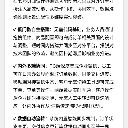
在七巧页面设计器通过功能创新为企业对外订单对
接注入高效动能，
从
操作门槛
、
协同效率
、
数据准
确性
到
场景适配性
多维度实现突破。
✓ 低门槛自主搭建：
无需代码基础，业务人员通过
拖拽组件、简易配置即可完成订单相关页面的设计
与调整，短时间内搭建并同步至对外平台，摆脱对
技术团队的依赖，避免因排期滞后影响业务推进。
✓ 内外多端协同：
PC端深度集成企业微信，员工
可在日常办公界面调取订单数据、同步交付进度；
移动端对接微信生态，客户无需切换工具即可完成
下单、查单等操作。两端数据实时互通，客户操作
后企业即时接收提醒，无需人工中转即可快速响
应，让内外协作从“滞后传递”变为“即时联动”。
✓ 数据自动流转：
系统内置智能同步机制，订单状
态变更、交付信息更新等数据自动同步至统一界