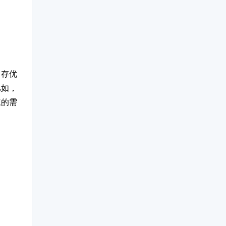
留存优
比如，
应的需