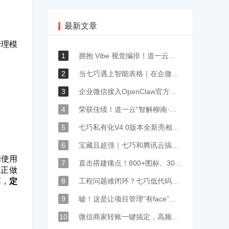
最新文章
管理模
1
拥抱 Vibe 视觉编排！道一云七巧 AI 原生低代码，让企业数字化落地更简单
2
当七巧遇上智能表格｜在企微里，轻松搭建属于你的业务智能体
3
企业微信接入OpenClaw官方指引
4
荣获佳绩！道一云“智解柳南·诉求速达”项目亮相2025年AI+社会工作创新应用大赛
5
七巧私有化V4.0版本全新亮相！AI+聚合表双核驱动，11大功能优化提效
6
宝藏且超强｜七巧和腾讯云搞了个大事情！
们使用
7
直击搭建痛点！800+图标、30+分类，七巧表单&页面设计再提速
真正做
8
工程问题难闭环？七巧低代码智能配置，隐患整改一步到位！
缚，
定
9
嘘！这是让项目管理“有face”的秘籍，一般人我不告诉TA
10
微信商家转账一键搞定，高频小额补贴自动到账