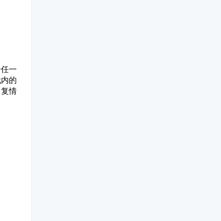
击任一
代内的
修复情