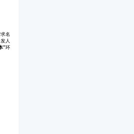
需求名
开发人
本”
环