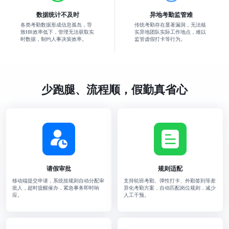
数据统计不及时
异地考勤监管难
各类考勤数据形成信息孤岛，导
传统考勤存在显著漏洞，无法核
致HR效率低下，管理无法获取实
实异地团队实际工作地点，难以
时数据，制约人事决策效率。
监管虚假打卡等行为。
少跑腿、流程顺，假勤真省心
请假审批
规则适配
移动端提交申请，系统按规则自动分配审
支持轮班考勤、弹性打卡、外勤签到等差
批人，超时提醒催办，紧急事务即时响
异化考勤方案，自动匹配岗位规则，减少
应。
人工干预。