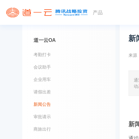
产品
新
道一云OA
考勤打卡
来源
会议助手
企业用车
通
动
请假出差
新闻公告
审批请示
新
商旅出行
通过